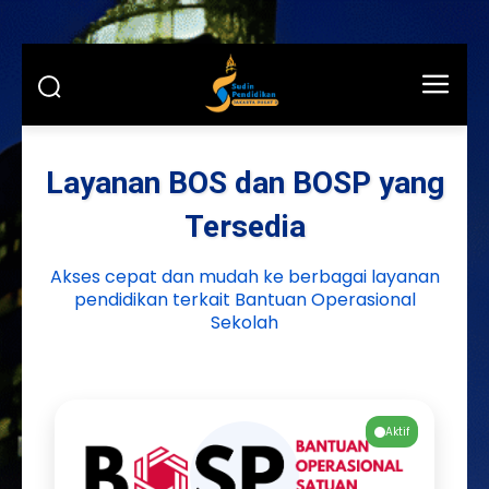
Layanan BOS dan BOSP yang
Tersedia
Akses cepat dan mudah ke berbagai layanan
pendidikan terkait Bantuan Operasional
Sekolah
Aktif