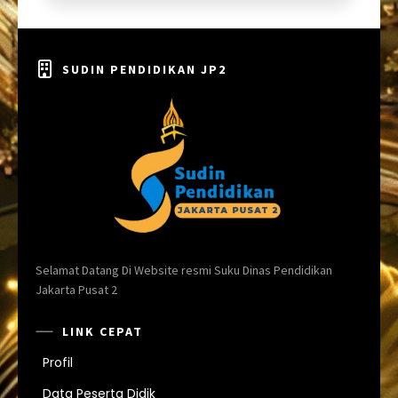
SUDIN PENDIDIKAN JP2
Selamat Datang Di Website resmi Suku Dinas Pendidikan
Jakarta Pusat 2
LINK CEPAT
Profil
Data Peserta Didik