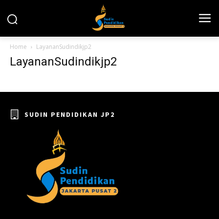
Home
LayananSudindikjp2
LayananSudindikjp2
SUDIN PENDIDIKAN JP2