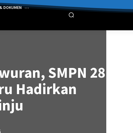
 & DOKUMEN
awuran, SMPN 28
ru Hadirkan
inju
S