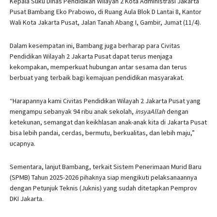
Kepala Suku Dinas Pendidikan Wilayah 2 Kota Administrasi Jakarta
Pusat Bambang Eko Prabowo, di Ruang Aula Blok D Lantai 8, Kantor
Wali Kota Jakarta Pusat, Jalan Tanah Abang I, Gambir, Jumat (11/4).
Dalam kesempatan ini, Bambang juga berharap para Civitas
Pendidikan Wilayah 2 Jakarta Pusat dapat terus menjaga
kekompakan, memperkuat hubungan antar sesama dan terus
berbuat yang terbaik bagi kemajuan pendidikan masyarakat.
“Harapannya kami Civitas Pendidikan Wilayah 2 Jakarta Pusat yang
mengampu sebanyak 94 ribu anak sekolah,
insyaAllah
dengan
ketekunan, semangat dan keikhlasan anak-anak kita di Jakarta Pusat
bisa lebih pandai, cerdas, bermutu, berkualitas, dan lebih maju,”
ucapnya.
Sementara, lanjut Bambang, terkait Sistem Penerimaan Murid Baru
(SPMB) Tahun 2025-2026 pihaknya siap mengikuti pelaksanaannya
dengan Petunjuk Teknis (Juknis) yang sudah ditetapkan Pemprov
DKI Jakarta.