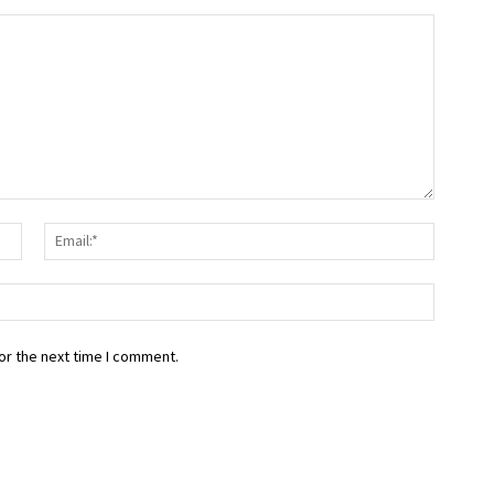
Name:*
Email:*
Website
or the next time I comment.