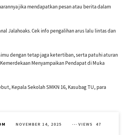
arannya jika mendapatkan pesan atau berita dalam
al Jalahoaks. Cek info pengalihan arus lalu lintas dan
mu dengan tetap jaga ketertiban, serta patuhi aturan
ng Kemerdekaan Menyampaikan Pendapat di Muka
ebut, Kepala Sekolah SMKN 16, Kasubag TU, para
NOVEMBER 14, 2025
VIEWS
47
OM